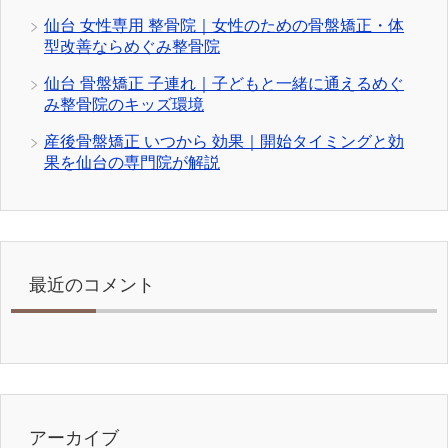
仙台 女性専用 整骨院｜女性のための骨盤矯正・体
型改善ならめぐみ整骨院
仙台 骨盤矯正 子連れ｜子どもと一緒に通えるめぐ
み整骨院のキッズ環境
産後骨盤矯正 いつから 効果｜開始タイミングと効
果を仙台の専門院が解説
最近のコメント
アーカイブ