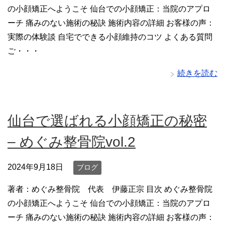
の小顔矯正へようこそ 仙台での小顔矯正：当院のアプロ
ーチ 痛みのない施術の秘訣 施術内容の詳細 お客様の声：
実際の体験談 自宅でできる小顔維持のコツ よくある質問
ご・・・
続きを読む
仙台で選ばれる小顔矯正の秘密
– めぐみ整骨院vol.2
2024年9月18日
ブログ
著者：めぐみ整骨院 代表 伊藤正宗 目次 めぐみ整骨院
の小顔矯正へようこそ 仙台での小顔矯正：当院のアプロ
ーチ 痛みのない施術の秘訣 施術内容の詳細 お客様の声：