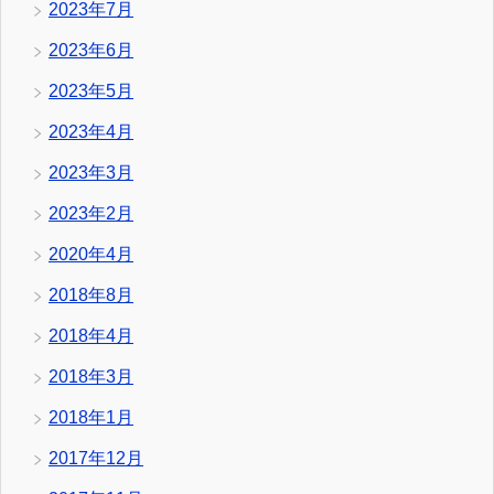
2023年7月
2023年6月
2023年5月
2023年4月
2023年3月
2023年2月
2020年4月
2018年8月
2018年4月
2018年3月
2018年1月
2017年12月