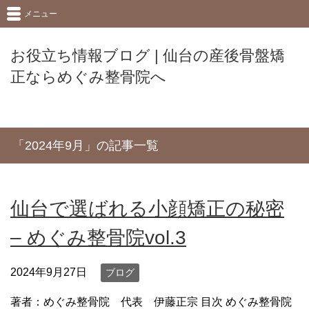
メニュー
お役立ち情報ブログ | 仙台の産後骨盤矯
正ならめぐみ整骨院へ
「2024年9月」の記事一覧
仙台で選ばれる小顔矯正の秘密
– めぐみ整骨院vol.3
2024年9月27日
ブログ
著者：めぐみ整骨院 代表 伊藤正宗 目次 めぐみ整骨院