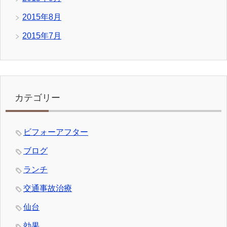
2015年8月
2015年7月
カテゴリー
ビフォーアフター
ブログ
ランチ
交通事故治療
仙台
効果