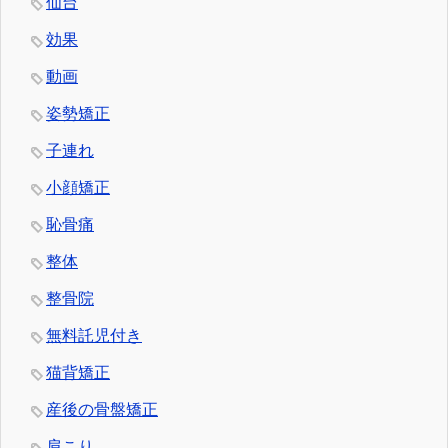
仙台
効果
動画
姿勢矯正
子連れ
小顔矯正
恥骨痛
整体
整骨院
無料託児付き
猫背矯正
産後の骨盤矯正
肩こり