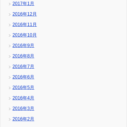
2017年1月
2016年12月
2016年11月
2016年10月
2016年9月
2016年8月
2016年7月
2016年6月
2016年5月
2016年4月
2016年3月
2016年2月