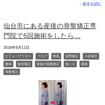
続きを読む
仙台市にある産後の骨盤矯正専
門院で5回施術をしたら…
2016年6月11日
ビフォーアフター
ブログ
動画
姿勢矯正
小顔矯正
整体
猫背矯正
産後の骨盤矯正
肩こり
腰痛
骨盤矯正