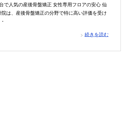
仙台で人気の産後骨盤矯正 女性専用フロアの安心 仙
骨院は、産後骨盤矯正の分野で特に高い評価を受け
・・
続きを読む