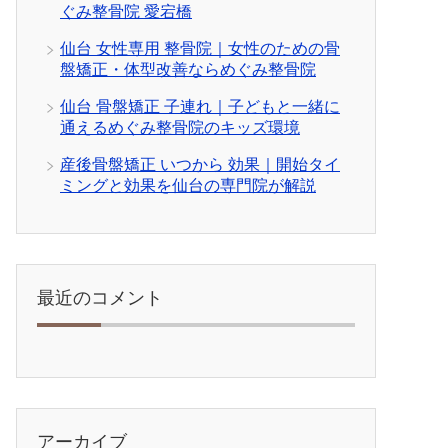
ぐみ整骨院 愛宕橋
仙台 女性専用 整骨院｜女性のための骨
盤矯正・体型改善ならめぐみ整骨院
仙台 骨盤矯正 子連れ｜子どもと一緒に
通えるめぐみ整骨院のキッズ環境
産後骨盤矯正 いつから 効果｜開始タイ
ミングと効果を仙台の専門院が解説
最近のコメント
アーカイブ