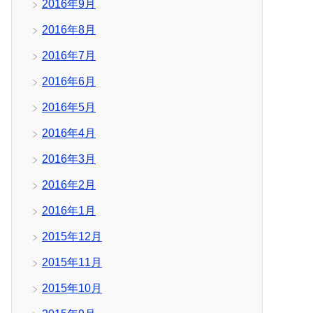
2016年9月
2016年8月
2016年7月
2016年6月
2016年5月
2016年4月
2016年3月
2016年2月
2016年1月
2015年12月
2015年11月
2015年10月