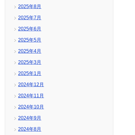
2025年8月
2025年7月
2025年6月
2025年5月
2025年4月
2025年3月
2025年1月
2024年12月
2024年11月
2024年10月
2024年9月
2024年8月