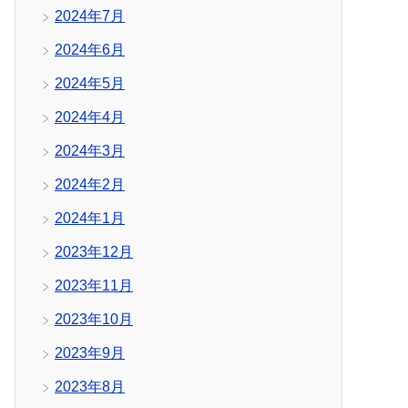
2024年7月
2024年6月
2024年5月
2024年4月
2024年3月
2024年2月
2024年1月
2023年12月
2023年11月
2023年10月
2023年9月
2023年8月