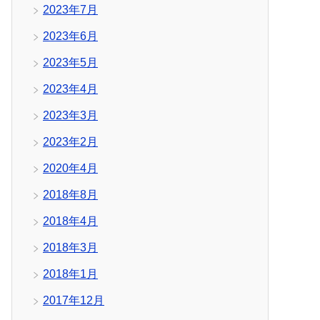
2023年7月
2023年6月
2023年5月
2023年4月
2023年3月
2023年2月
2020年4月
2018年8月
2018年4月
2018年3月
2018年1月
2017年12月