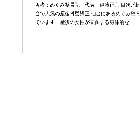
著者：めぐみ整骨院 代表 伊藤正宗 目次: 
台で人気の産後骨盤矯正 仙台にあるめぐみ整
ています。産後の女性が直面する身体的な・