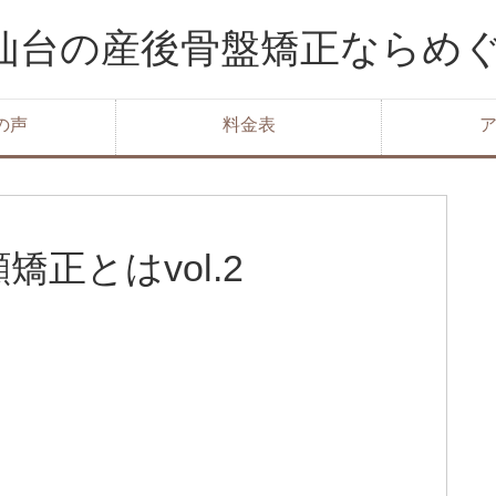
 仙台の産後骨盤矯正ならめ
の声
料金表
正とはvol.2