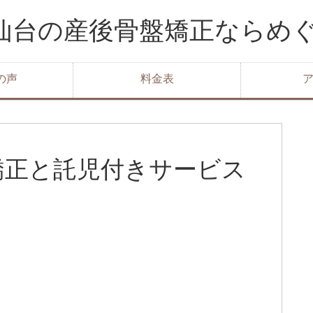
 仙台の産後骨盤矯正ならめ
の声
料金表
矯正と託児付きサービス