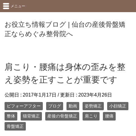
メニュー
お役立ち情報ブログ | 仙台の産後骨盤矯
正ならめぐみ整骨院へ
肩こり・腰痛は身体の歪みを整
え姿勢を正すことが重要です
公開日 :
2017年1月17日
/ 更新日 :
2023年4月26日
ビフォーアフター
ブログ
動画
姿勢矯正
小顔矯正
整体
猫背矯正
産後の骨盤矯正
肩こり
腰痛
骨盤矯正