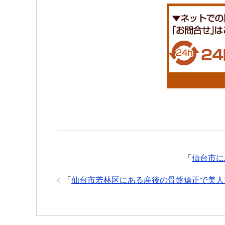
「
仙台市に
「
仙台市若林区にある産後の骨盤矯正で美人