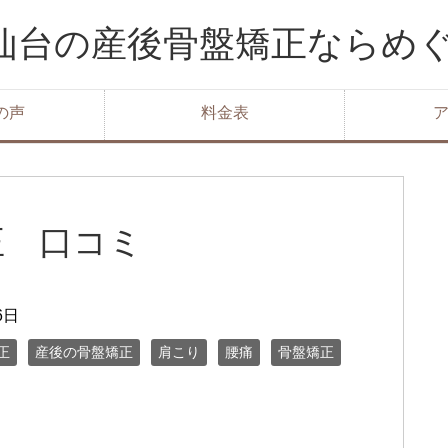
 仙台の産後骨盤矯正ならめ
の声
料金表
正 口コミ
6日
正
産後の骨盤矯正
肩こり
腰痛
骨盤矯正