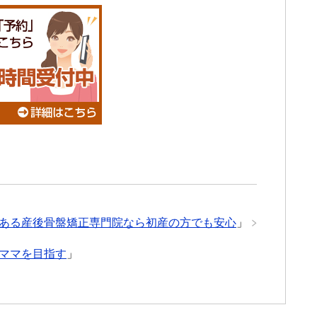
ある産後骨盤矯正専門院なら初産の方でも安心
」
ママを目指す
」